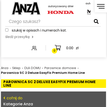
autoryzowany diler
autor
autoryzowany diler
szukaj w opisach i numerach kat.
śledź przesyłkę
0.00
zł
0
Anza
Sklep
DLA DOMU
Parownice domowe
Parownica SC 2 Deluxe EasyFix Premium Home Line
PAROWNICA SC 2 DELUXE EASYFIX PREMIUM HOME
LINE
cofnij do
Kategorie Anza