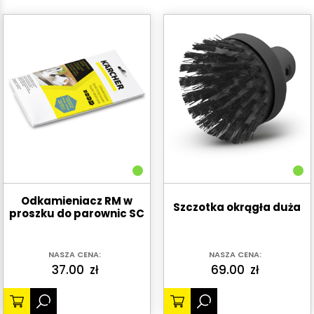
Odkamieniacz RM w
Szczotka okrągła duża
proszku do parownic SC
NASZA CENA:
NASZA CENA:
37.00
zł
69.00
zł