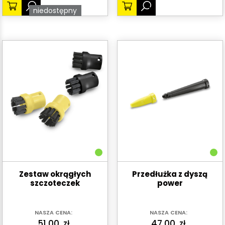
niedostępny
Zestaw okrągłych
Przedłużka z dyszą
szczoteczek
power
NASZA CENA:
NASZA CENA:
51.00
zł
47.00
zł