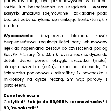
parownicy mogą być przechowywane w osobnej
torbie lub bezpośrednio na urządzeniu.
System
EasyFix
umożliwia zdejmowanie i zakładanie pada
bez potrzeby schylania się i unikając kontaktu rąk z
brudem.
Wyposażenie:
bezpieczna blokada, zawór
bezpieczeństwa, regulacja ilości pary, wbudowany
lejek do napełniania, zestaw do czyszczenia podłóg
EasyFix + 2 rury (2 x 0,5m), dysza ręczna, dysza do
detali, dysza power, okrągła szczotka (mała),
okrągła szczotka (duża), torba na akcesoria, 2x
ściereczka podłogowa z mikrofibry, 1x powłoczka z
mikrofibry na dyszę ręczną, 2m wąż parowy z
pistoletem.
Dane techniczne
Certyfikat*
Zabija do 99,999% koronawirusów* i
99,9% bakterii**