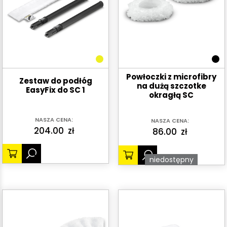
Powłoczki z microfibry
Zestaw do podłóg
na dużą szczotke
EasyFix do SC 1
okragłą SC
NASZA CENA:
NASZA CENA:
204.00
zł
86.00
zł
niedostępny