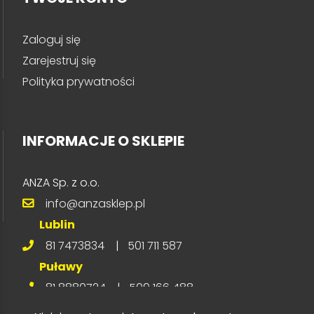
Zaloguj się
Zarejestruj się
Polityka prywatności
INFORMACJE O SKLEPIE
ANZA Sp. z o.o.
info@anzasklep.pl
Lublin
81 7473834
|
501 711 587
Puławy
81 8880724
|
509 166 488