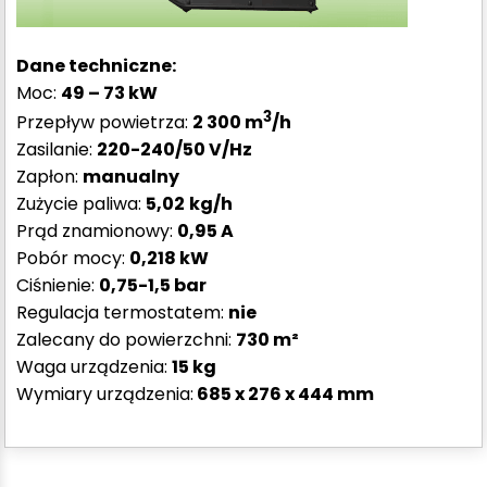
Dane techniczn
e:
Moc:
49 – 73
kW
3
Przepływ powietrza:
2 300
m
/h
Zasilanie:
220-240/50
V/Hz
Zapłon:
manualny
Zużycie paliwa:
5,02
kg/h
Prąd znamionowy:
0,95 A
Pobór mocy:
0,218
kW
Ciśnienie:
0,75-1,5
bar
Regulacja termostatem:
nie
Zalecany do powierzchni:
730 m²
Waga urządzenia:
15 kg
Wymiary urządzenia:
685 x 276 x 444
mm