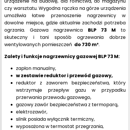
urządzenie na budowę, dla rolnictwa, do magazynu
czy warsztatu. Wygodna rączka na górze urządzenia
umożliwia łatwe przenoszenie nagrzewnicy w
dowolne miejsce, gdzie aktualnie zachodzi potrzeba
ogrzania. Gazowa nagrzewnica
BLP 73 M
to
skuteczny i tani sposób ogrzewania dobrze
wentylowanych pomieszczeń
do 730 m²
.
Zalety i funkcje nagrzewnicy gazowej BLP 73 M:
zapłon manualny,
w zestawie reduktor i przewód gazowy,
reduktor z zaworem bezpieczeństwa, który
wstrzymuje przepływ gazu w przypadku
przerwania przewodu gazowego,
gazowy zawór bezpieczeństwa z termoparą,
elektrozawór,
silnik posiada wyłącznik termiczny,
wyposażona w termostat przegrzania,