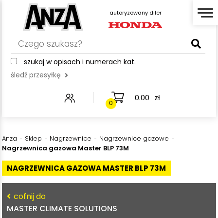
autoryzowany diler
iler
autoryzow
autoryzowany diler
szukaj w opisach i numerach kat.
śledź przesyłkę
0.00
zł
0
Anza
Sklep
Nagrzewnice
Nagrzewnice gazowe
Nagrzewnica gazowa Master BLP 73M
NAGRZEWNICA GAZOWA MASTER BLP 73M
cofnij do
MASTER CLIMATE SOLUTIONS