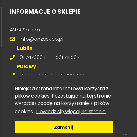
INFORMACJE O SKLEPIE
ANZA Sp. z o.o.
info@anzasklep.pl
Lublin
81 7473834
|
501 711 587
Puławy
81 8880724
|
509 166 488
Niniejsza strona internetowa korzysta z
plików cookies. Pozostając na tej stronie
wyrażasz zgodę na korzystanie z plików
cookies.
Dowiedz się więcej na stronie.
Zamknij
Copyright © 2026 Anza Sp. z o.o. --- Agregaty
prądotwórcze --- najtaniej --- promocja --- EU22i ---