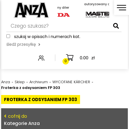
autoryzowany diler
autor
autoryzowany diler
szukaj w opisach i numerach kat.
śledź przesyłkę
0.00
zł
0
Anza
Sklep
Archiwum
WYCOFANE KÄRCHER
Froterka z odsysaniem FP 303
FROTERKA Z ODSYSANIEM FP 303
cofnij do
Kategorie Anza