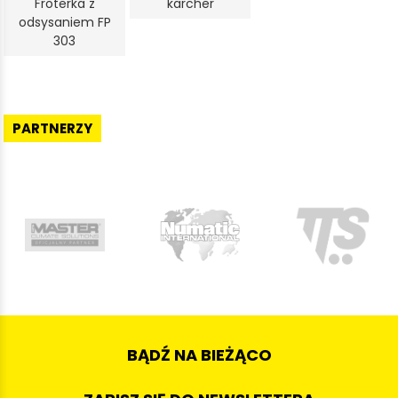
Froterka z
karcher
odsysaniem FP
303
PARTNERZY
BĄDŹ NA BIEŻĄCO