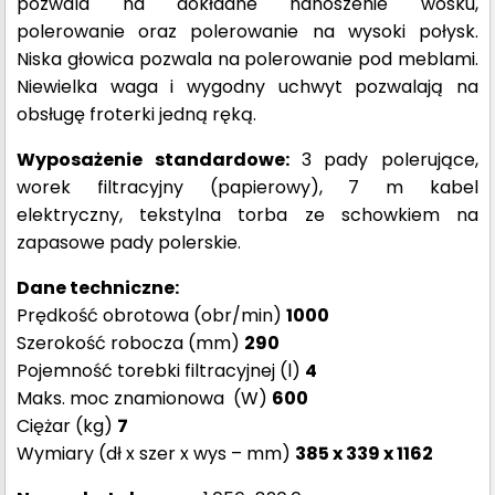
pozwala na dokładne nanoszenie wosku,
polerowanie oraz polerowanie na wysoki połysk.
Niska głowica pozwala na polerowanie pod meblami.
Niewielka waga i wygodny uchwyt pozwalają na
obsługę froterki jedną ręką.
Wyposażenie standardowe:
3 pady polerujące,
worek filtracyjny (papierowy), 7 m kabel
elektryczny, tekstylna torba ze schowkiem na
zapasowe pady polerskie.
Dane techniczne:
Prędkość obrotowa (obr/min)
1000
Szerokość robocza (mm)
290
Pojemność torebki filtracyjnej (l)
4
Maks. moc znamionowa (W)
600
Ciężar (kg)
7
Wymiary (dł x szer x wys – mm)
385 x 339 x 1162