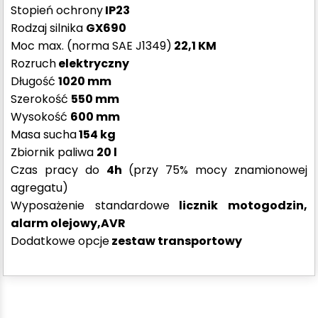
Stopień ochrony
IP23
Rodzaj silnika
GX690
Moc max. (norma SAE J1349)
22,1 KM
Rozruch
elektryczny
Długość
1020 mm
Szerokość
550 mm
Wysokość
600 mm
Masa sucha
154 kg
Zbiornik paliwa
20 l
Czas pracy do
4h
(przy 75% mocy znamionowej
agregatu)
Wyposażenie standardowe
licznik motogodzin,
alarm olejowy,AVR
Dodatkowe opcje
zestaw transportowy