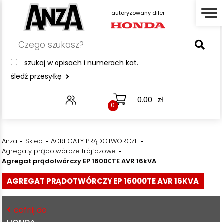
autoryzowany diler
ny diler
autory
autoryzowany diler
szukaj w opisach i numerach kat.
śledź przesyłkę
0.00
zł
0
Anza
Sklep
AGREGATY PRĄDOTWÓRCZE
Agregaty prądotwórcze trójfazowe
Agregat prądotwórczy EP 16000TE AVR 16kVA
AGREGAT PRĄDOTWÓRCZY EP 16000TE AVR 16KVA
cofnij do