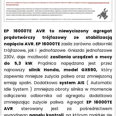
EP 16000TE AVR to niewyciszony agregat
prądotwórczy trójfazowy ze stabilizacją
napięcia AVR. EP 16000TE
zasila zarówno odbiorniki
trójfazowe, jak i jednofazowe. Gniazdo jednofazowe
230V, daje możliwość
zasilania urządzeń o mocy
do 5,3 kW
. Prądnica napędzana jest przez
najnowszy
silnik Honda, model GX690,
który
zapewnia mniejsze zużycia paliwa oraz zmniejszoną
emisję spalin. Dodatkowo
s
ystem AIS
( Automatic
Idle System ) zmniejsza obroty silnika w momencie
odłączenia odbiornika od agregatu dodatkowo
zmniejszając zużycie paliwa. Agregat
EP 16000TE
AVR
sterowany jest za pośrednictwem
wygodnego
panelu kontroli
, na którym znajduje się