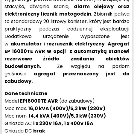
stacyjka, dźwignia ssania,
alarm olejowy oraz
elektroniczny licznik motogodzin
. Zbiornik paliwa
to standardowy 20 litrowy kanister, który jest bardzo
praktyczny podczas codziennej eksploatacji.
Dodatkowo urządzenie wyposażone jest
w
akumulator i rozrusznik elektryczny
.
Agregat
EP 16000TE AVR w opcji z automatyką stanowi
rezerwowe źródło zasilania obiektów
budowlanych.
Ze względu na poziom
głośności
agregat przeznaczony jest do
zabudowy.
Dane techniczne
Model
EP16000TE AVR
(do zabudowy)
Moc max.
16,0 kVA (400V)/5,3 kW (230V)
Moc nom.
14,4 kVA (400V)/5,3 kW (230V)
Gniazda AC
1 x 230V 16A, 1 x 400V 16A
Gniazda DC
brak