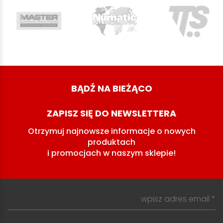
BĄDŹ NA BIEŻĄCO
ZAPISZ SIĘ DO NEWSLETTERA
Otrzymuj najnowsze informacje o nowych
produktach
i promocjach w naszym sklepie!