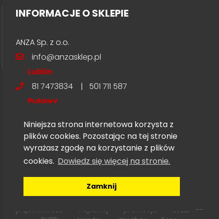
INFORMACJE O SKLEPIE
ANZA Sp. z o.o.
info@anzasklep.pl
Lublin
81 7473834
|
501 711 587
Puławy
81 8880724
|
509 166 488
Niniejsza strona internetowa korzysta z
plików cookies. Pozostając na tej stronie
wyrażasz zgodę na korzystanie z plików
cookies.
Dowiedz się więcej na stronie.
Zamknij
Copyright © 2026 Anza Sp. z o.o. --- Agregaty
prądotwórcze --- najtaniej --- promocja --- EU22i ---