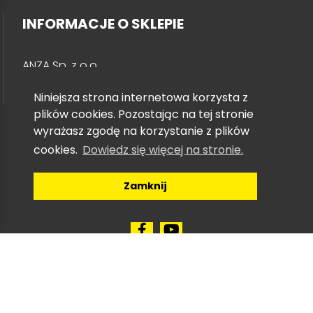
INFORMACJE O SKLEPIE
ANZA Sp. z o.o.
info@anzasklep.pl
Niniejsza strona internetowa korzysta z
Lublin
plików cookies. Pozostając na tej stronie
81 7473834
|
501 711 587
wyrażasz zgodę na korzystanie z plików
Puławy
cookies.
Dowiedz się więcej na stronie.
81 8880724
|
509 166 488
Zamknij
Copyright © 2026 Anza Sp. z o.o. --- Agregaty
prądotwórcze --- najtaniej --- promocja --- EU22i ---