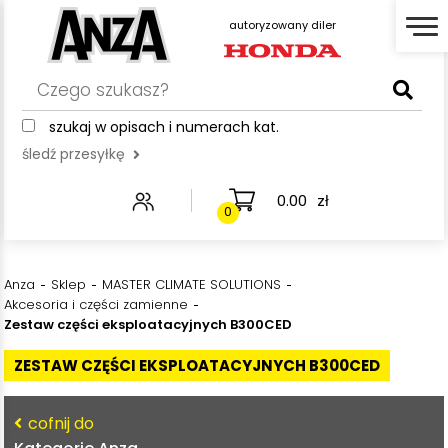
r
autoryzo
autoryzowany diler
autoryzowany diler
szukaj w opisach i numerach kat.
śledź przesyłkę
0.00
zł
0
Anza
Sklep
MASTER CLIMATE SOLUTIONS
Akcesoria i części zamienne
Zestaw części eksploatacyjnych B300CED
ZESTAW CZĘŚCI EKSPLOATACYJNYCH B300CED
cofnij do